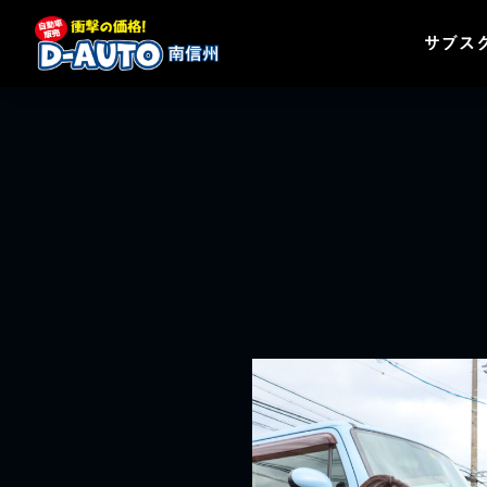
サブス
サブス